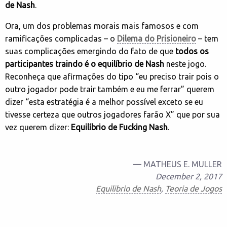
de Nash
.
Ora, um dos problemas morais mais famosos e com
ramificações complicadas – o
Dilema do Prisioneiro
– tem
suas complicações emergindo do fato de que
todos os
participantes traindo é o equilíbrio de Nash
neste jogo.
Reconheça que afirmações do tipo “eu preciso trair pois o
outro jogador pode trair também e eu me ferrar” querem
dizer “esta estratégia é a melhor possível exceto se eu
tivesse certeza que outros jogadores farão X” que por sua
vez querem dizer:
Equilíbrio de Fucking Nash
.
— MATHEUS E. MULLER
December 2, 2017
Equilibrio de Nash
,
Teoria de Jogos